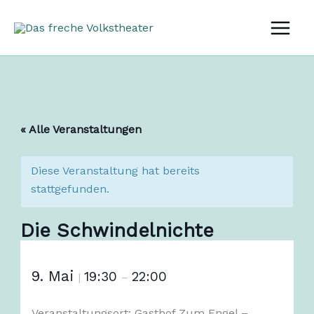
Zum
Inhalt
springen
« Alle Veranstaltungen
Diese Veranstaltung hat bereits
stattgefunden.
Die Schwindelnichte
9. Mai
19:30
22:00
|
–
Veranstaltungsort: Gasthof Zum Engel –