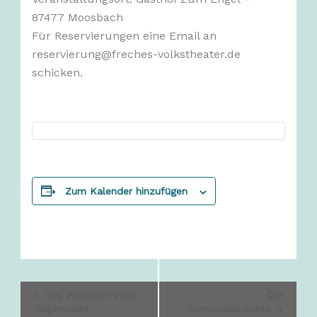
87477 Moosbach
Für Reservierungen eine Email an
reservierung@freches-volkstheater.de
schicken.
Zum Kalender hinzufügen
Veranstaltung-
Die Wilderer vom
Die
Navigation
Tegernsee
Schwindelnichte